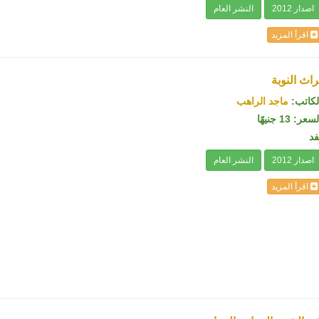
اصدار 2012
النشر العام
اقرأ المزيد
راث النوبة
لكاتب:
ماجد الراهب
سعر: 13 جنيهًا
فد
اصدار 2012
النشر العام
اقرأ المزيد