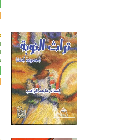
ت
ا
ال
ن