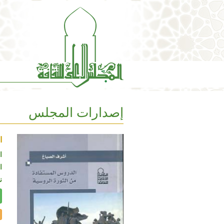
إصدارات المجلس
ا
ا
ال
ن