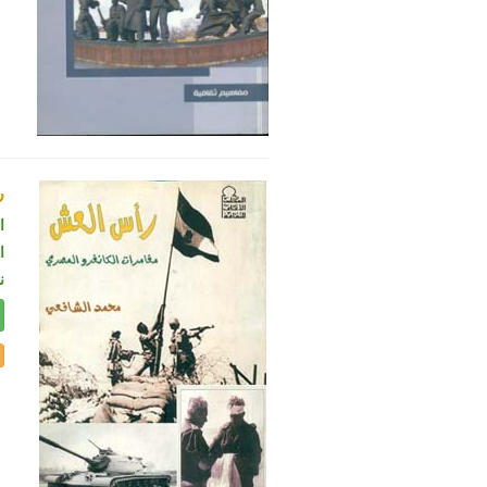
ر
ا
ال
ن