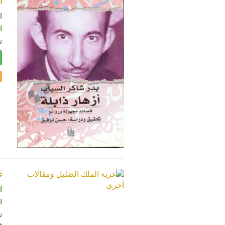
أ
ا
ال
ن
غ
ا
ال
ن