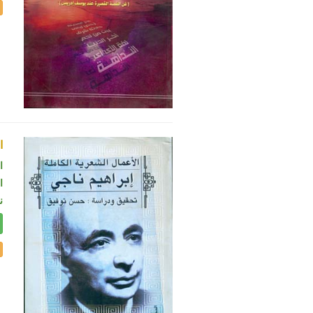
ا
ا
ال
ن