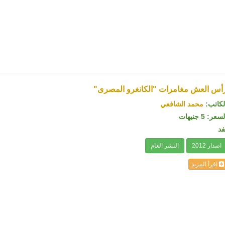
أس العش مغامرات "الكانغرو المصرى"
لكاتب:
محمد الشافعي
سعر: 5 جنيهات
فد
اصدار 2012
النشر العام
اقرأ المزيد