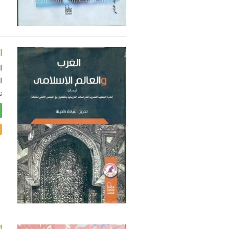
ا
ا
ال
ن