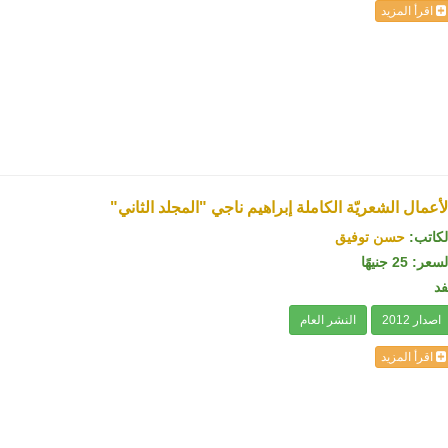
اقرأ المزيد
لأعمال الشعريّة الكاملة إبراهيم ناجي "المجلد الثاني"
لكاتب:
حسن توفيق
سعر: 25 جنيهًا
فد
اصدار 2012
النشر العام
اقرأ المزيد