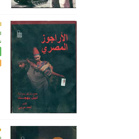
ا
ا
ن
ف
ا