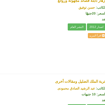
زهار ذابلة قصائد مجهولة وروائع
لكاتب:
حسن توفيق
سعر: 20جنيهًا
فد
اصدار 2012
النشر العام
اقرأ المزيد
ربة الملك الضليل ومقالات أخرى
لكاتب:
عبد الرشيد الصادق محمودى
سعر: 10 جنيهات
فد