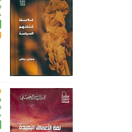
ال
ن
ل
ا
ال
ن