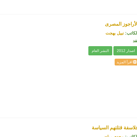
لأراجوز المصرى
لكاتب:
نبيل بهجت
فد
اصدار 2012
النشر العام
اقرأ المزيد
لاسفة قتلتهم السياسة
لكاتب:
مجدى رياض