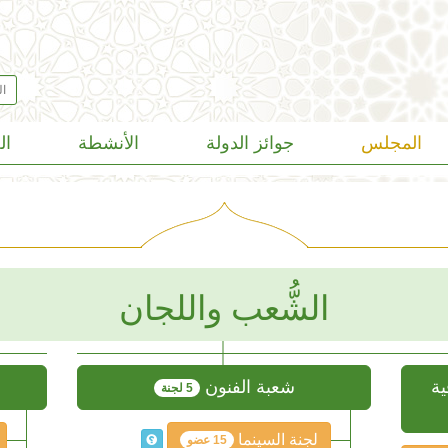
المجلس
جوائز الدولة
الأنشطة
ال
الشُّعب واللجان
ية
شعبة الفنون
5 لجنة
لجنة السينما
15 عضو