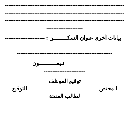
---------------------------------------------------------------------
---------------------------------------------------------------------
---------------------------------------------------------------------
---------------------
بيانات آخرى عنوان السكــــــــن : -----------------------
---------------------------------------------------------------------
-------------------------------------------------------
-----------------------------------تليفــــــــــون----------------
------------------------
توقيع الموظف
المختص التوقيع
لطالب المنحة