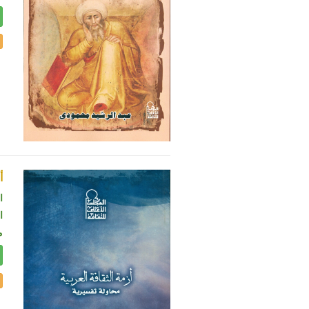
أ
ا
ال
م