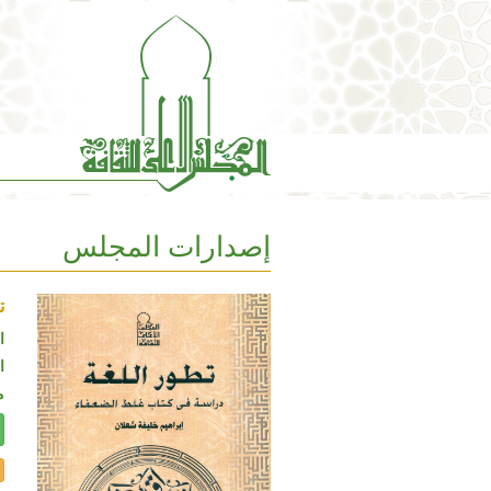
إصدارات المجلس
ت
ا
ال
م