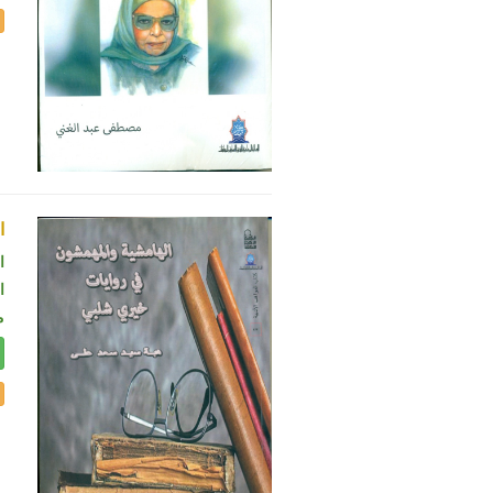
ا
ا
ال
م