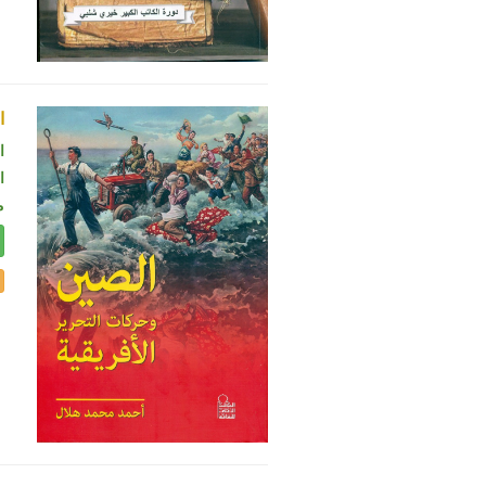
ا
ا
ال
م