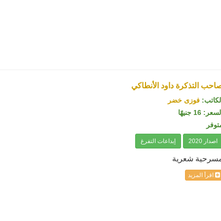
احب التذكرة داود الأنطاكي
لكاتب:
فوزى خضر
سعر: 16 جنيهًا
توفر
اصدار 2020
إبداعات التفرغ
سرحية شعرية
اقرأ المزيد