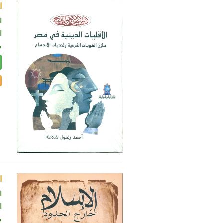
ا
ا
ال
م
ا
ا
ال
م