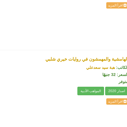
اقرأ المزيد
لهامشية والمهمشون في روايات خيري شلبي
لكاتب:
هبة سيد سعدعلي
سعر: 32 جنيهًا
توفر
اصدار 2020
المواهب الأدبية
اقرأ المزيد