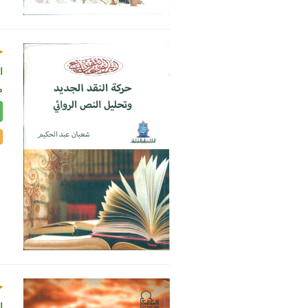
ح
ال
م
ج
ا