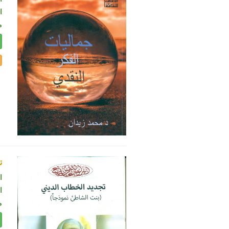
ال
م
ت
ا
ال
م