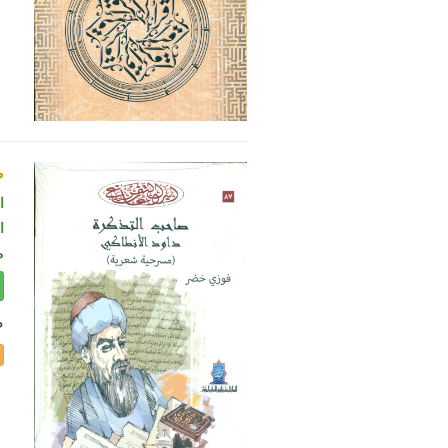
ص
ا
ال
م
م