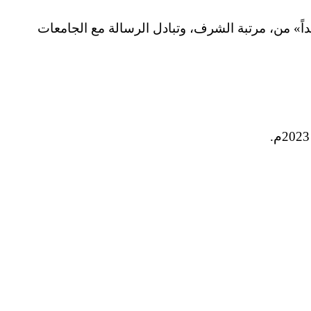
عين شمس، بتقدير «جيد جداً» من، مرتبة الشرف، وتبادل الرسالة مع الجامعات