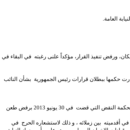
فاتيكان، ورفض تنفيذ القرار، مؤكداً علنى رغبته في البقاء في
درت حكمها ببطلان قرارات رئيس الجمهورية بشأن النائب
رفض زير العدل آنذاك تنفيذ الحكم، وطعن النائب العام المعين بدلاً منه ، في حكم محكمة استئناف القاهرة أمام محكمة النقض التي قضت في 30 يونيو 2013 برفض طعن
ستئناف في أقدميته بين زملائه ، و ذلك لاستشعاره الحرج في