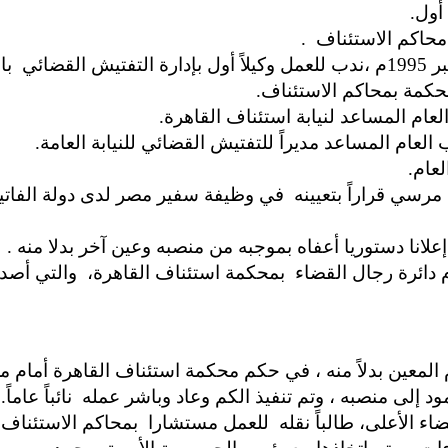
أسبق محمد مرسي قراراً بتعيينه في وظيفة سفير مصر لدى دولة ال
ام دائرة رجال القضاء بمحكمة استئناف القاهرة، والتي أص
 إلى منصبه ، وتم تنفيذ الكم وعاد وباشر عمله نائباً عاماً.
 إلى مجلس القضاء الأعلى، طالباً نقله للعمل مستشارا بمحاكم الا