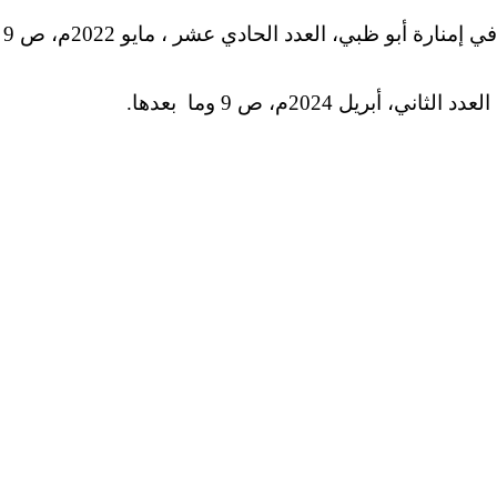
قنانون الجرائم والعقوبات (توجه تشريعي حديث)، بحث منشور في مجلة القضاء والقانون، تصدرعن دائرة القضاء في إمنارة أبو ظبي، العدد الحادي عشر ، مايو 2022م، ص 9
2024م، ص 9 وما بعدها.