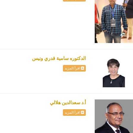
الدكتوره سامية قدري ونيس
اقرأ المزيد
أ.د سعدالدين هلالي
اقرأ المزيد