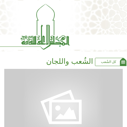
الشُعب واللجان
كل الشُعب
5